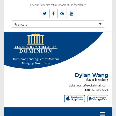
Chaque franchise est autonome et indépendante
Français
Dominion Lending Centres Modern
Mortgage Group Corp.
Dylan Wang
Sub broker
dylanwang@rocketmail.com
Tel:
250-580-5821