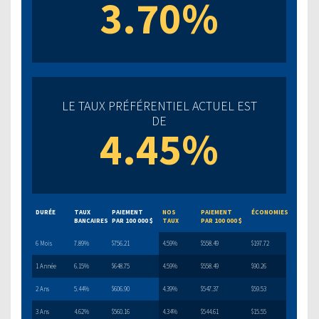
3.70%
LE TAUX PRÉFÉRENTIEL ACTUEL EST
DE
4.45%
DURÉE
TAUX
PAIEMENT
NOS
PAIEMENT
ÉCONOMIES
BANCAIRES
PAR 100 000 $
TAUX
PAR 100 000 $
6 Mois
7.89%
$756.21
4.59%
$558.49
$197.72
1 Année
6.15%
$648.75
4.59%
$558.49
$90.26
2 Ans
5.44%
$606.90
4.39%
$547.37
$59.53
3 Ans
4.62%
$560.16
4.34%
$544.61
$15.55