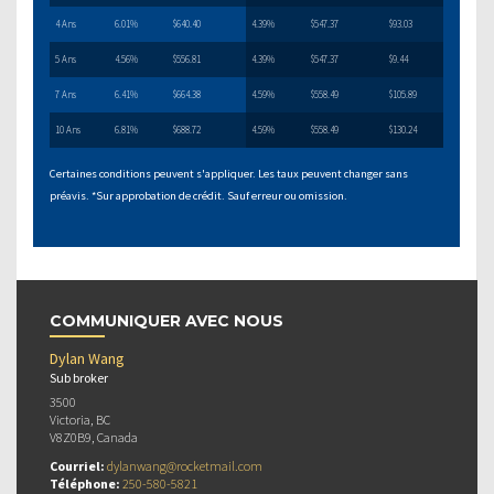
4 Ans
6.01%
$640.40
4.39%
$547.37
$93.03
5 Ans
4.56%
$556.81
4.39%
$547.37
$9.44
7 Ans
6.41%
$664.38
4.59%
$558.49
$105.89
10 Ans
6.81%
$688.72
4.59%
$558.49
$130.24
Certaines conditions peuvent s'appliquer. Les taux peuvent changer sans
préavis. *Sur approbation de crédit. Sauf erreur ou omission.
COMMUNIQUER AVEC NOUS
Dylan Wang
Sub broker
3500
Victoria, BC
V8Z0B9, Canada
Courriel:
dylanwang@rocketmail.com
Téléphone:
250-580-5821