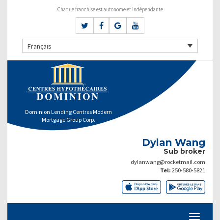
Chaque franchise est autonome et indépendante
Français
Dominion Lending Centres Modern
Mortgage Group Corp.
Dylan Wang
Sub broker
dylanwang@rocketmail.com
Tel:
250-580-5821